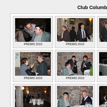
Club Columbò
PREMIS 2010
PREMIS 2010
PREMIS 2010
PREMIS 2010