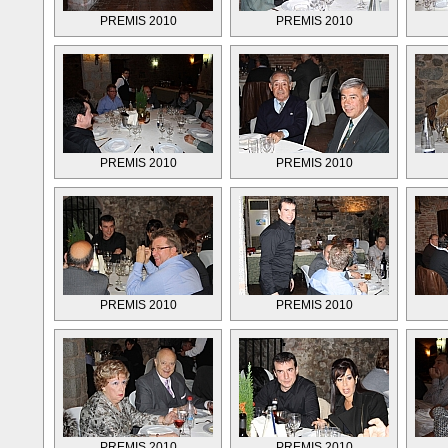
PREMIS 2010
PREMIS 2010
PREMIS 2010
PREMIS 2010
PREMIS 2010
PREMIS 2010
PREMIS 2010
PREMIS 2010